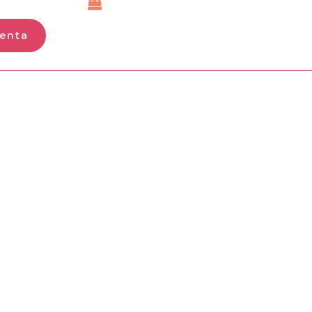
enta
Tu carrito está vacío.