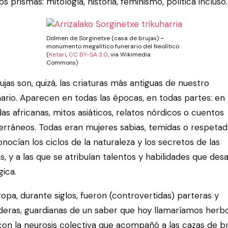
os prismas: mitología, historia, feminismo, política incluso.
Dolmen de Sorginetxe (casa de brujas) –
monumento megalítico funerario del Neolítico
(
Ketari
,
CC BY-SA 3.0
, via Wikimedia
Commons)
ujas son, quizá, las criaturas más antiguas de nuestro
ario. Aparecen en todas las épocas, en todas partes: en
as africanas, mitos asiáticos, relatos nórdicos o cuentos
erráneos. Todas eran mujeres sabias, temidas o respetad
nocían los ciclos de la naturaleza y los secretos de las
s, y a las que se atribuían talentos y habilidades que des
gica.
opa, durante siglos, fueron (controvertidas) parteras y
eras, guardianas de un saber que hoy llamaríamos herbol
on la neurosis colectiva que acompañó a las cazas de br