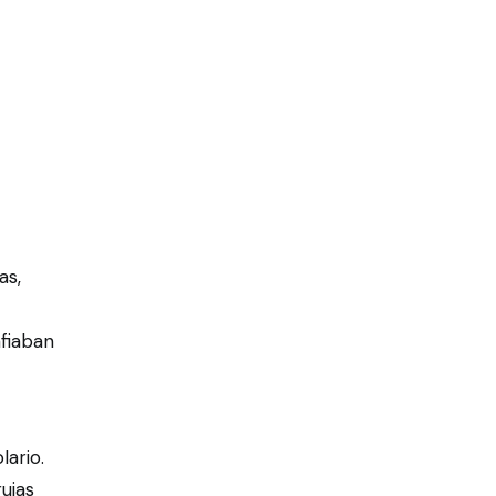
as,
afiaban
ario.
ujas