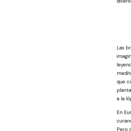
divers
Las br
imagin
leyend
medit
que co
planta
a la ló
En Eur
curand
Pero c