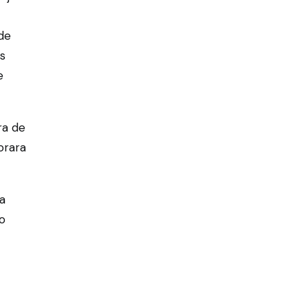
 de
as
e
ra de
orara
a
ro