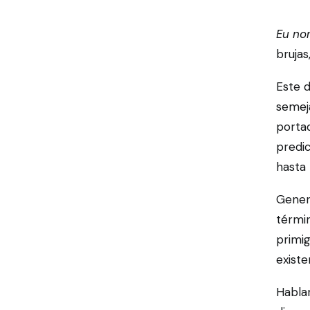
Eu no
brujas
Este d
semeja
portad
predic
hasta 
Gener
términ
primi
existe
Habla