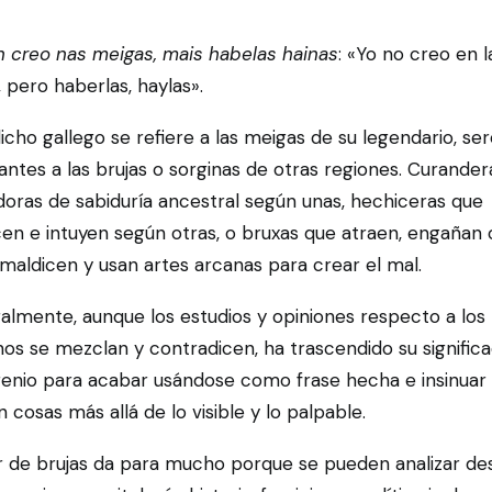
n creo nas meigas, mais habelas hainas
: «Yo no creo en l
, pero haberlas, haylas».
icho gallego se refiere a las meigas de su legendario, se
ntes a las brujas o sorginas de otras regiones. Curander
oras de sabiduría ancestral según unas, hechiceras que
en e intuyen según otras, o bruxas que atraen, engañan 
maldicen y usan artes arcanas para crear el mal.
almente, aunque los estudios y opiniones respecto a los
os se mezclan y contradicen, ha trascendido su signific
genio para acabar usándose como frase hecha e insinuar
n cosas más allá de lo visible y lo palpable.
r de brujas da para mucho porque se pueden analizar de