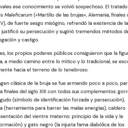
vales ese conocimiento se volvió sospechoso. El tratado
us Maleficarum
(«Martillo de las brujas», Alemania, finales
XV), de fuerte sesgo misógino, refrendó la existencia de l
, justificó su persecución y sugirió tremendos métodos d
ogación y castigo.
es, los propios poderes públicos consiguieron que la figu
ja, a medio camino entre lo mítico y lo tradicional, se esc
ente hacia el terreno de lo tenebroso.
gen clásica de la bruja se fue armando poco a poco, par
 a finales del siglo XIX con todos sus complementos: gor
gudo (símbolo de identificación forzada y persecución),
 (herramienta para barrer las malas energías), caldero
sentación del vientre materno: principio de la vida y la
ormación) y gato negro (la injusta fama diabólica de los