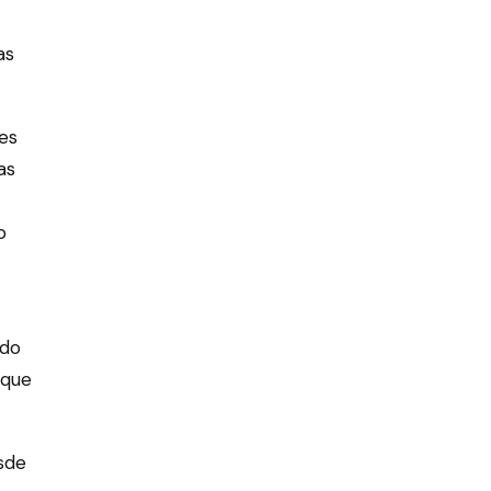
as
res
as
o
ado
 que
sde