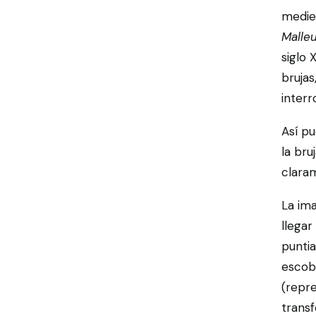
medie
Malle
siglo 
brujas
interr
Así pu
la bru
claram
La ima
llegar
puntia
escoba
(repre
transf