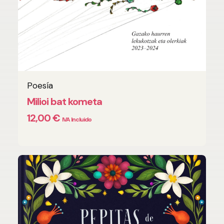
Poesía
AÑADIR AL CARRITO
Milioi bat kometa
12,00
€
IVA Incluido