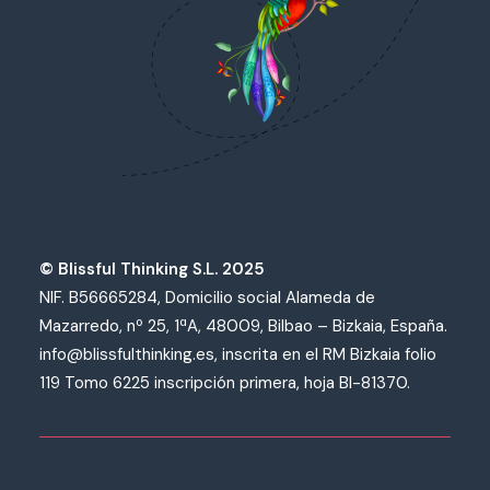
© Blissful Thinking S.L. 2025
NIF. B56665284, Domicilio social Alameda de
Mazarredo, nº 25, 1ªA, 48009, Bilbao – Bizkaia, España.
info@blissfulthinking.es, inscrita en el RM Bizkaia folio
119 Tomo 6225 inscripción primera, hoja BI-81370.