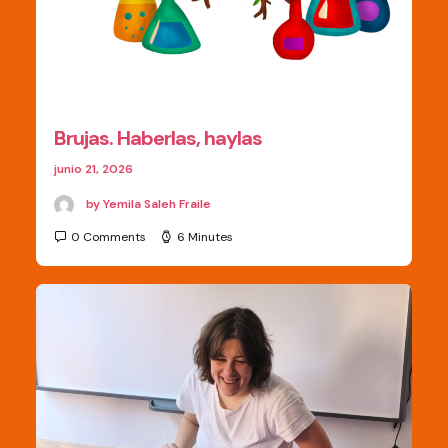
Brujas. Haberlas, haylas
junio 21, 2026
by Yemila Saleh Fraile
0 Comments
6 Minutes